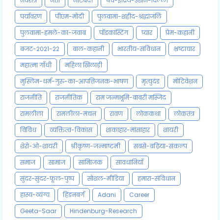
नवरात्र
नेता
नोटबंदी
पंच-इंद्रिय-उद्यान-दिल्ली
पर्यावरण
पीएम-मोदी
पुलवामा-शहीद-श्रद्धांजलि
पुलवामा-हमले-का-जवाब
पॉडकास्टिंग
प्यार
प्रेम-कहानी
बजट-2021-22
बाल-कहानी
भारतीय-संविधान
भ्रष्टाचार
महात्मा गाँधी
महिला खिलाड़ी
मुस्लिम-धर्म-गुरु-का-आपत्तिजनक-भाषण
मृत्युदंड
मोटिवेशन
राजनीति
राजनीतिक
राम जन्मभूमि-बाबरी मस्जिद
रामलीला
रामलीला-मंचन
रावण
लोककथा
लोकतंत्र
विविध
व्यक्तित्व-विकास
शाकाहार-मांसाहार
शायरी
शेरो-ओ-शायरी
श्रीकृष्ण-जन्माष्टमी
सबसे-बढ़िया-संकल्प
समाज
सामाज
सामािजक
सावधानियाँ
सुंदर-सुंदर-फूल-पुष्प
सोशल-मीडिया
हमारा-संविधान
हास्य-व्यंग्य
हिंडनबर्ग
Adani
Career
Geeta-Saar
Hindenburg-Research