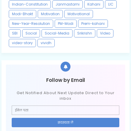
Indian-Constitution
Janmastami
Kahani
LIC
Modi-Bhakt
Motivation
Motivational
New-Year-Resolution
PM-Modi
Prem-kahani
SBI
Social
Social-Media
Srikrishn
Video
video-story
vividh
Follow by Email
Get Notified About Next Update Direct to Your
inbox