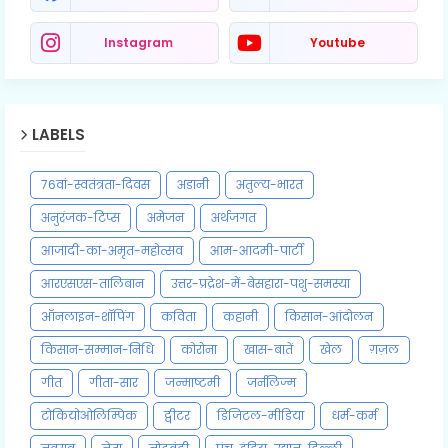
Instagram
Youtube
LABELS
76वां-स्वतंत्रता-दिवस
अडानी
अतुल्य-भारत
अनुरंजक-टिप्स
अमेजन
अर्थजगत
आजादी-का-अमृत-महोत्सव
आम-आदमी-पार्टी
आरएसएस-तालिबान
उत्तर-प्रद्रेश-में-बेसहारा-पशु-समस्या
ऑनलाइन-शॉपिंग
कविता
कहानी
किसान-आंदोलन
किसान-सम्मान-निधि
कोरोना
खास-बातें
खेल
ग़ज़ल
गीत
गीता-सार
जन्माष्टमी
जर्नलिज्म
टोकियोओलिम्पिक
ट्वीटर
डिजिटल-मीडिया
धर्म-कर्म