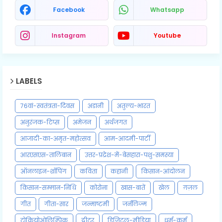
Facebook
Whatsapp
Instagram
Youtube
LABELS
76वां-स्वतंत्रता-दिवस
अडानी
अतुल्य-भारत
अनुरंजक-टिप्स
अमेजन
अर्थजगत
आजादी-का-अमृत-महोत्सव
आम-आदमी-पार्टी
आरएसएस-तालिबान
उत्तर-प्रद्रेश-में-बेसहारा-पशु-समस्या
ऑनलाइन-शॉपिंग
कविता
कहानी
किसान-आंदोलन
किसान-सम्मान-निधि
कोरोना
खास-बातें
खेल
ग़ज़ल
गीत
गीता-सार
जन्माष्टमी
जर्नलिज्म
टोकियोओलिम्पिक
ट्वीटर
डिजिटल-मीडिया
धर्म-कर्म