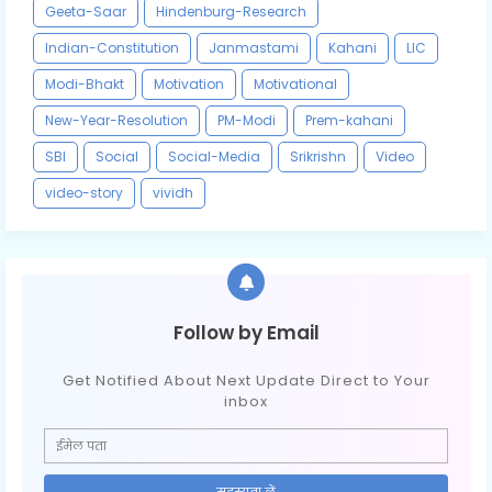
Geeta-Saar
Hindenburg-Research
Indian-Constitution
Janmastami
Kahani
LIC
Modi-Bhakt
Motivation
Motivational
New-Year-Resolution
PM-Modi
Prem-kahani
SBI
Social
Social-Media
Srikrishn
Video
video-story
vividh
Follow by Email
Get Notified About Next Update Direct to Your
inbox