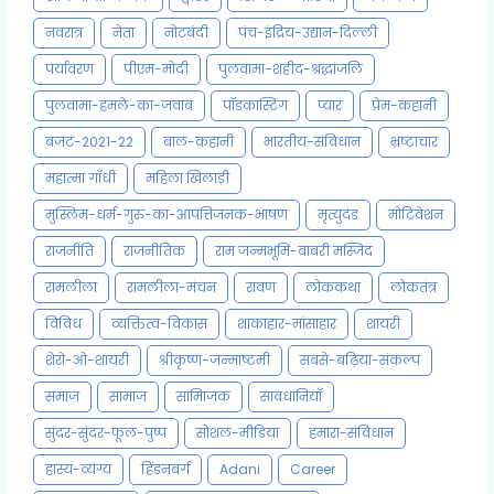
नवरात्र
नेता
नोटबंदी
पंच-इंद्रिय-उद्यान-दिल्ली
पर्यावरण
पीएम-मोदी
पुलवामा-शहीद-श्रद्धांजलि
पुलवामा-हमले-का-जवाब
पॉडकास्टिंग
प्यार
प्रेम-कहानी
बजट-2021-22
बाल-कहानी
भारतीय-संविधान
भ्रष्टाचार
महात्मा गाँधी
महिला खिलाड़ी
मुस्लिम-धर्म-गुरु-का-आपत्तिजनक-भाषण
मृत्युदंड
मोटिवेशन
राजनीति
राजनीतिक
राम जन्मभूमि-बाबरी मस्जिद
रामलीला
रामलीला-मंचन
रावण
लोककथा
लोकतंत्र
विविध
व्यक्तित्व-विकास
शाकाहार-मांसाहार
शायरी
शेरो-ओ-शायरी
श्रीकृष्ण-जन्माष्टमी
सबसे-बढ़िया-संकल्प
समाज
सामाज
सामािजक
सावधानियाँ
सुंदर-सुंदर-फूल-पुष्प
सोशल-मीडिया
हमारा-संविधान
हास्य-व्यंग्य
हिंडनबर्ग
Adani
Career