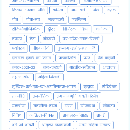
ऑनलाइन-शॉपिंग
कविता
कहानी
किसान-आंदोलन
किसान-सम्मान-निधि
कोरोना
खास-बातें
खेल
ग़ज़ल
गीत
गीता-सार
जन्माष्टमी
जर्नलिज्म
टोकियोओलिम्पिक
ट्वीटर
डिजिटल-मीडिया
धर्म-कर्म
नवरात्र
नेता
नोटबंदी
पंच-इंद्रिय-उद्यान-दिल्ली
पर्यावरण
पीएम-मोदी
पुलवामा-शहीद-श्रद्धांजलि
पुलवामा-हमले-का-जवाब
पॉडकास्टिंग
प्यार
प्रेम-कहानी
बजट-2021-22
बाल-कहानी
भारतीय-संविधान
भ्रष्टाचार
महात्मा गाँधी
महिला खिलाड़ी
मुस्लिम-धर्म-गुरु-का-आपत्तिजनक-भाषण
मृत्युदंड
मोटिवेशन
राजनीति
राजनीतिक
राम जन्मभूमि-बाबरी मस्जिद
रामलीला
रामलीला-मंचन
रावण
लोककथा
लोकतंत्र
विविध
व्यक्तित्व-विकास
शाकाहार-मांसाहार
शायरी
शेरो-ओ-शायरी
श्रीकृष्ण-जन्माष्टमी
सबसे-बढ़िया-संकल्प