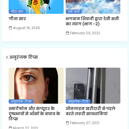
गीता-सार
धर्म-कर्म
गीता सार
भगवान शिवजी द्वारा देवी सती
का त्याग (भाग -2)
August 16, 2025
February 03, 2022
अनुरंजक टिप्स
अनुरंजक-टिप्स
अनुरंजक-टिप्स
स्मार्टफोन और कंप्यूटर के
ऑनलाइन खरीदारी से पहले
दुष्प्रभावों से आँखों के बचाव के
बरते ज़रूरी सावधानियां
टिप्स
February 07, 2021
March 22, 2021