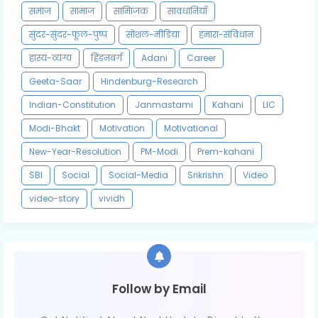
समाज
सामाज
सामािजक
सावधानियाँ
सुंदर-सुंदर-फूल-पुष्प
सोशल-मीडिया
हमारा-संविधान
हास्य-व्यंग्य
हिंडनबर्ग
Adani
Career
Geeta-Saar
Hindenburg-Research
Indian-Constitution
Janmastami
Kahani
LIC
Modi-Bhakt
Motivation
Motivational
New-Year-Resolution
PM-Modi
Prem-kahani
SBI
Social
Social-Media
Srikrishn
Video
video-story
vividh
Follow by Email