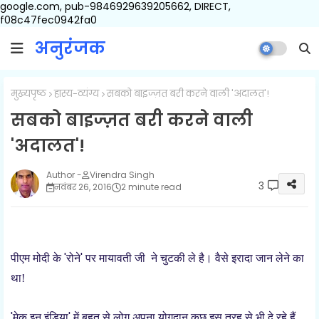
google.com, pub-9846929639205662, DIRECT,
f08c47fec0942fa0
अनुरंजक
मुख्यपृष्ठ
हास्य-व्यंग्य
सबको बाइज्ज़त बरी करने वाली 'अदालत'!
सबको बाइज्ज़त बरी करने वाली
'अदालत'!
Virendra Singh
3
नवंबर 26, 2016
2 minute read
'
'
पीएम मोदी के
रोने
पर मायावती जी
ने चुटकी ले है। वैसे इरादा जान लेने का
था!
'
'
मेक इन इंडिया
में बहुत से लोग अपना योगदान कुछ इस तरह से भी दे रहे हैं