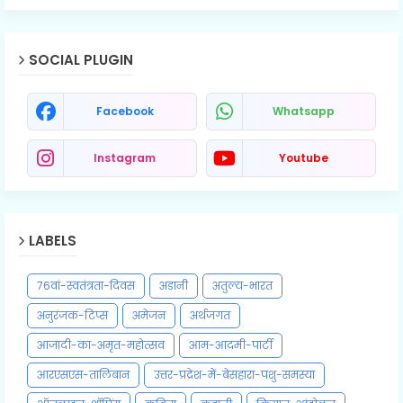
SOCIAL PLUGIN
Facebook
Whatsapp
Instagram
Youtube
LABELS
76वां-स्वतंत्रता-दिवस
अडानी
अतुल्य-भारत
अनुरंजक-टिप्स
अमेजन
अर्थजगत
आजादी-का-अमृत-महोत्सव
आम-आदमी-पार्टी
आरएसएस-तालिबान
उत्तर-प्रद्रेश-में-बेसहारा-पशु-समस्या