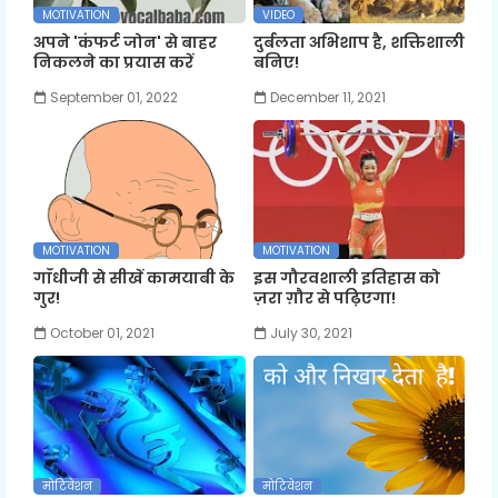
MOTIVATION
VIDEO
अपने 'कंफर्ट जोन' से बाहर
दुर्बलता अभिशाप है, शक्तिशाली
निकलने का प्रयास करें
बनिए!
September 01, 2022
December 11, 2021
MOTIVATION
MOTIVATION
गाँधीजी से सीखें कामयाबी के
इस गौरवशाली इतिहास को
गुर!
ज़रा ग़ौर से पढ़िएगा!
October 01, 2021
July 30, 2021
मोटिवेशन
मोटिवेशन