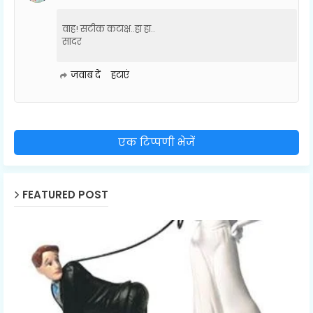
वाह! सटीक कटाक्ष..हा हा..
सादर
जवाब दें
हटाएं
एक टिप्पणी भेजें
FEATURED POST