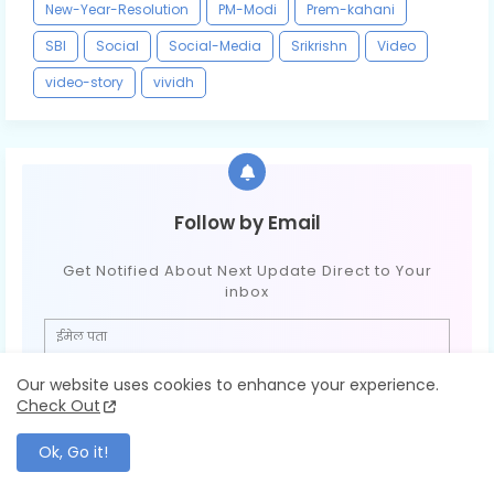
New-Year-Resolution
PM-Modi
Prem-kahani
SBI
Social
Social-Media
Srikrishn
Video
video-story
vividh
Follow by Email
Get Notified About Next Update Direct to Your
inbox
Our website uses cookies to enhance your experience.
Check Out
Ok, Go it!