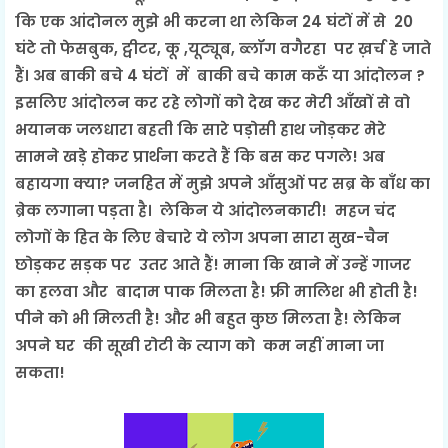
कि एक आंदोनल मुझे भी करना था लेकिन 24 घंटों में से 20
घंटे तो फेसबुक, ट्वीटर, कू ,
यूट्यूब,
ब्लॉग वगैरहा पर ख़र्च हे जाते
हैं। अब बाकी बचे 4 घंटों में बाकी बचे काम करूँ या आंदोलन ?
इसलिए आंदोलन कर रहे लोगों को देख कर मेरी आँखों से वो
भयानक जलधारा बहती कि सारे पड़ोसी हाथ जोड़कर मेरे
सामने खड़े होकर प्रार्थना करते हैं कि बस कर पगले! अब
बहायगा क्या? जनहित में मुझे अपने आँसुओं पर सब्र के बाँध का
ब्रेक लगाना पड़ता है। लेकिन ये आंदोलनकारी!
महज चंद
लोगों के हित के लिए बेचारे ये लोग अपना सारा सुख-चैन
छोड़कर सड़क पर उतर आते हैं! माना कि खाने में उन्हें गाजर
का हलवा और बादाम पाक मिलता है! फ्री मालिश भी होती है!
पीने को भी मिलती है! और भी बहुत कुछ मिलता है! लेकिन
अपने घर की सूखी रोटी के त्याग को कम नहीं माना जा
सकता!