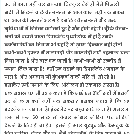
उम्र से काम नहीं चल सकता। बिल्कुल वैसे ही जैसे पिछली
सदी में मिलने वाले वेतन-भत्तों से आज काम नहीं चल सकता
था। आज की जरूरतें अलग हैं इसलिए वेतन-भत्ते और अन्य
सुविधाओं में निरंतर बढ़ोतरी हुई है और होती रहेगी। चूँकि वेतन-
भत्तों को बढ़ाने वाला डिपार्टमंट पृथ्वीलोक में ही है उसके
कर्मचारियों का निवास भी यहीं है तो ख़ास दिक्कत नहीं होती ।
कभी-कभी दफ्तर में तालाबंदी और कामबंदी रूपी बह्मास्त्र चला
दिया जाता है और बात बन जाती है! कभी-कभी तो उम्मीद से
ज्यादा मिल जाता है! वहीं उम्र बढ़ाने का डिपार्टमंट भगवान के
पास है और भगवान जी कुंभकर्ण वाली नींद में सो रहे हैं।
इसलिए उन्हें जगाने के लिए आंदोलन ही एकमात्र रास्ता है।
एक सवाल यह भी उठ सकता है कि भाई इस 21वीं सदी में इतनी
उम्र से काम क्यों नहीं चल सकता? इसका जवाब है कि यह
इंटरनेट का जमाना है। इंटरनेट पर बहुत सारे काम है। मसलन
कम से कम 50 साल तो केवल सोशल मीडिया पर वीडियो
देखने के लिए ही चाहिए। इतने ही साल यूट्यूब और फेसबुक के
लिए चाहिए। ट्वीटर और कू जैसे प्लेटफॉर्म के लिए अलग से 50