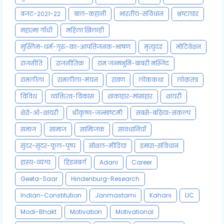
बजट-2021-22
बाल-कहानी
भारतीय-संविधान
भ्रष्टाचार
महात्मा गाँधी
महिला खिलाड़ी
मुस्लिम-धर्म-गुरु-का-आपत्तिजनक-भाषण
मृत्युदंड
मोटिवेशन
राजनीति
राजनीतिक
राम जन्मभूमि-बाबरी मस्जिद
रामलीला
रामलीला-मंचन
रावण
लोककथा
लोकतंत्र
विविध
व्यक्तित्व-विकास
शाकाहार-मांसाहार
शायरी
शेरो-ओ-शायरी
श्रीकृष्ण-जन्माष्टमी
सबसे-बढ़िया-संकल्प
समाज
सामाज
सामािजक
सावधानियाँ
सुंदर-सुंदर-फूल-पुष्प
सोशल-मीडिया
हमारा-संविधान
हास्य-व्यंग्य
हिंडनबर्ग
Adani
Career
Geeta-Saar
Hindenburg-Research
Indian-Constitution
Janmastami
Kahani
LIC
Modi-Bhakt
Motivation
Motivational