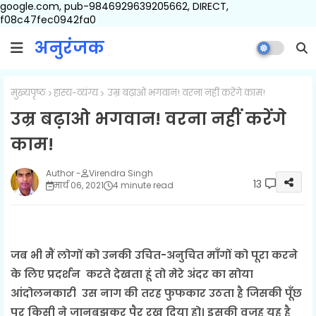
google.com, pub-9846929639205662, DIRECT,
f08c47fec0942fa0
अनुरंजक
मुख्यपृष्ठ
हास्य-व्यंग्य
उम्र बढ़ाओ भगवान! वरना नहीं करेंगे काम!
उम्र बढ़ाओ भगवान! वरना नहीं करेंगे
काम!
Virendra Singh
13
मार्च 06, 2021
4 minute read
जब भी मैं लोगों को उनकी उचित-अनुचित माँगों को पूरा करने
के लिए प्रदर्शन करते देखता हूं तो मेरे अंदर का सोया
आंदोलनकारी उस नाग की तरह फुफकार उठता है जिसकी पूँछ
पर किसी ने जानबूझकर पैर रख दिया हो। इसकी वजह यह है