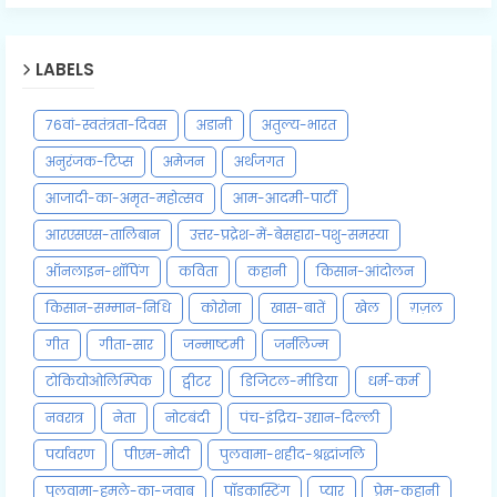
LABELS
76वां-स्वतंत्रता-दिवस
अडानी
अतुल्य-भारत
अनुरंजक-टिप्स
अमेजन
अर्थजगत
आजादी-का-अमृत-महोत्सव
आम-आदमी-पार्टी
आरएसएस-तालिबान
उत्तर-प्रद्रेश-में-बेसहारा-पशु-समस्या
ऑनलाइन-शॉपिंग
कविता
कहानी
किसान-आंदोलन
किसान-सम्मान-निधि
कोरोना
खास-बातें
खेल
ग़ज़ल
गीत
गीता-सार
जन्माष्टमी
जर्नलिज्म
टोकियोओलिम्पिक
ट्वीटर
डिजिटल-मीडिया
धर्म-कर्म
नवरात्र
नेता
नोटबंदी
पंच-इंद्रिय-उद्यान-दिल्ली
पर्यावरण
पीएम-मोदी
पुलवामा-शहीद-श्रद्धांजलि
पुलवामा-हमले-का-जवाब
पॉडकास्टिंग
प्यार
प्रेम-कहानी